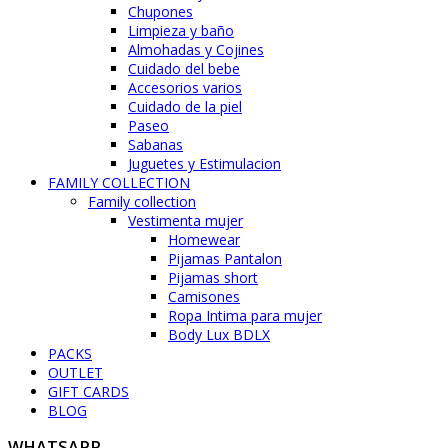
Chupones
Limpieza y baño
Almohadas y Cojines
Cuidado del bebe
Accesorios varios
Cuidado de la piel
Paseo
Sabanas
Juguetes y Estimulacion
FAMILY COLLECTION
Family collection
Vestimenta mujer
Homewear
Pijamas Pantalon
Pijamas short
Camisones
Ropa Intima para mujer
Body Lux BDLX
PACKS
OUTLET
GIFT CARDS
BLOG
WHATSAPP