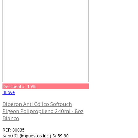
Descuento
-15%
Love
Biberon Anti Cólico Softouch
Pigeon Polipropileno 240ml - 8oz
Blanco
REF: 80835
S/ 50,92
(impuestos inc.)
S/ 59,90