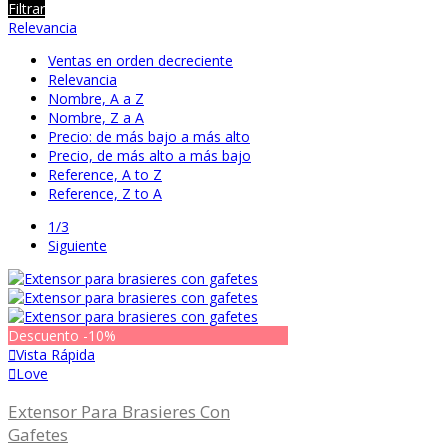
Filtrar
Relevancia
Ventas en orden decreciente
Relevancia
Nombre, A a Z
Nombre, Z a A
Precio: de más bajo a más alto
Precio, de más alto a más bajo
Reference, A to Z
Reference, Z to A
1/3
Siguiente
Descuento
-10%
Vista Rápida
Love
Extensor Para Brasieres Con
Gafetes