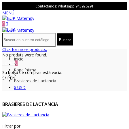
Contactanos: Whatsapp
943926291
MENÚ
0
BOLSA
Buscar
Click for more products.
No produts were found.
Inicio
Bolsa
0
>
Ropa íntima
Su bolsa de compras está vacía.
>
S/ PEN
Brasieres de Lactancia
$ USD
BRASIERES DE LACTANCIA
Filtrar por