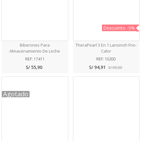
Descuento
-5%
Biberones Para
TheraPearl 3 En 1 Lansinoh Frio-
Almacenamiento De Leche
Calor
Materna Pigeon
REF: 17411
REF: 10200
S/ 55,90
S/ 94,91
S/ 99,90
Agotado