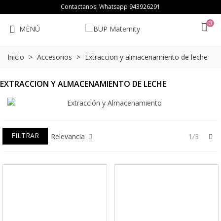
Contactanos: Whatsapp
943926291
0
MENÚ
Inicio
>
Accesorios
>
Extraccion y almacenamiento de leche
EXTRACCION Y ALMACENAMIENTO DE LECHE
FILTRAR
Si
Relevancia
1/3