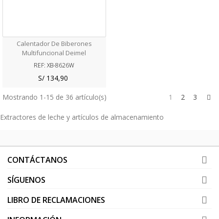
Calentador De Biberones
Multifuncional Deimel
REF: XB-8626W
S/ 134,90
Si
Mostrando 1-15 de 36 artículo(s)
1
2
3
Extractores de leche y artículos de almacenamiento
CONTÁCTANOS
SÍGUENOS
LIBRO DE RECLAMACIONES