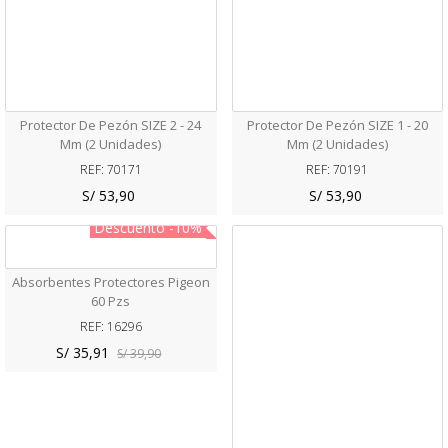
Protector De Pezón SIZE 2 - 24
Protector De Pezón SIZE 1 - 20
Mm (2 Unidades)
Mm (2 Unidades)
REF: 70171
REF: 70191
S/ 53,90
S/ 53,90
Descuento
-10%
Agotado
Absorbentes Protectores Pigeon
60 Pzs
REF: 16296
S/ 35,91
S/ 39,90