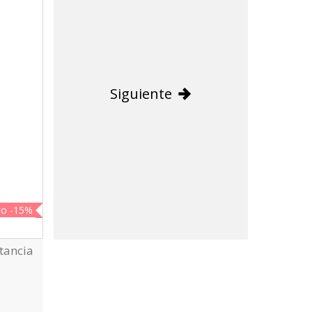
Siguiente
to
-15%
tancia