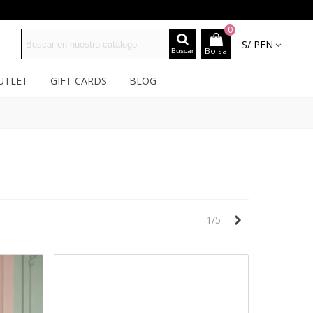
0
S/ PEN
Bolsa
Buscar
UTLET
GIFT CARDS
BLOG
Siguiente
1/5