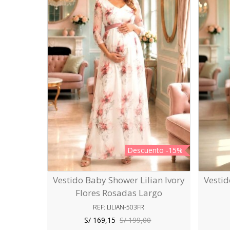
Descuento
-15%
Vestido Baby Shower Lilian Ivory
Vestid
Vista Rápida
Flores Rosadas Largo
REF: LILIAN-503FR
S/ 169,15
S/ 199,00