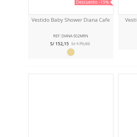
Descuento
-15%
Vestido Baby Shower Diana Cafe
Vest
Vista Rápida
REF: DIANA-502MRN
S/ 152,15
S/ 179,00
Beige