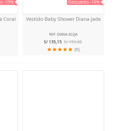
to
-15%
Descuento
-15%
a Coral
Vestido Baby Shower Diana Jade
Vista Rápida
REF: DIANA-502JA
S/ 135,15
S/ 159,00
(1)