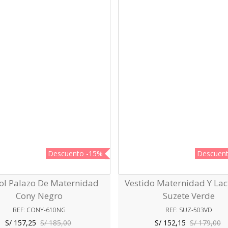
Descuento
-15%
Descuen
ol Palazo De Maternidad
Vestido Maternidad Y Lac
Vista Rápida
Vista Rápida
Cony Negro
Suzete Verde
REF: CONY-610NG
REF: SUZ-503VD
S/ 157,25
S/ 185,00
S/ 152,15
S/ 179,00