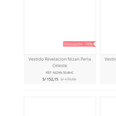
Descuento
-15%
Vestido Revelacion Nizan Perla
Vesti
Vista Rápida
Celeste
REF: NIZAN-504IHC
S/ 152,15
S/ 179,00