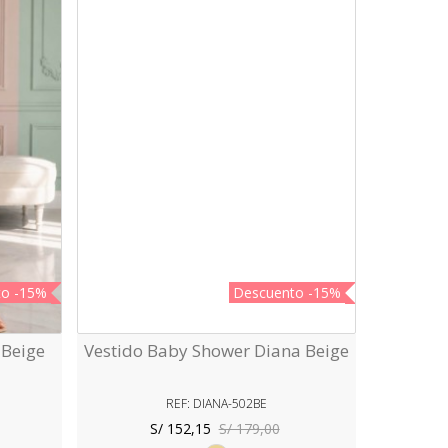
to
-15%
Descuento
-15%
 Beige
Vestido Baby Shower Diana Beige
Vista Rápida
REF: DIANA-502BE
S/ 152,15
S/ 179,00