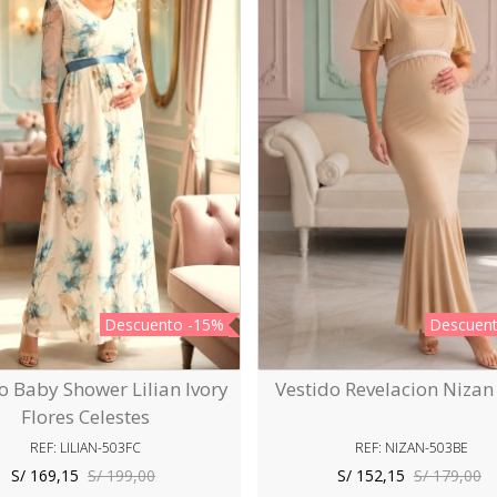
Descuento
-15%
Descuen
o Baby Shower Lilian Ivory
Vestido Revelacion Nizan
Vista Rápida
Vista Rápida
Flores Celestes
REF: LILIAN-503FC
REF: NIZAN-503BE
S/ 169,15
S/ 199,00
S/ 152,15
S/ 179,00