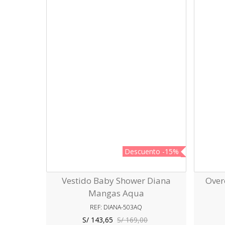
Descuento
-15%
Vestido Baby Shower Diana
Over
Vista Rápida
Mangas Aqua
REF: DIANA-503AQ
S/ 143,65
S/ 169,00