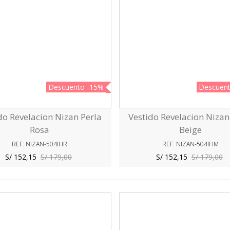
Descuento
-15%
Descuen
do Revelacion Nizan Perla
Vestido Revelacion Nizan
Vista Rápida
Vista Rápida
Rosa
Beige
REF: NIZAN-504IHR
REF: NIZAN-504IHM
S/ 152,15
S/ 179,00
S/ 152,15
S/ 179,00