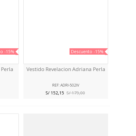
to
-15%
Descuento
-15%
 Perla
Vestido Revelacion Adriana Perla
Vista Rápida
REF: ADRI-502IV
S/ 152,15
S/ 179,00