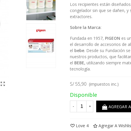
Los recipientes están diseñados 
congelador sin que se dañen, y 
extractores.
Sobre la Marca
:
Fundada en 1957,
PIGEON
es un
el desarrollo de accesorios de al
el
bebe
. Desde su Fundación se 
nuestros productos, que facilit
el
BEBE,
utilizando siempre mate
tecnología.
S/ 55,90
(impuestos inc.)
Disponible
AGREGAR A
-
+
Love
4
Agregar A Wishlis