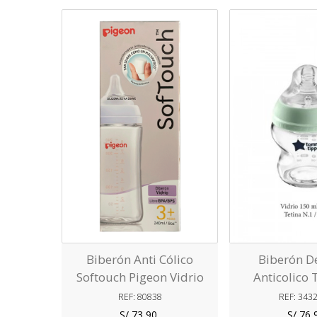
Love
Lo
Biberón Anti Cólico
Biberón De
Softouch Pigeon Vidrio
Anticolico
240ml - 8oz Blanco
Tippee 150
REF: 80838
REF: 34
S/ 73,90
S/ 76,