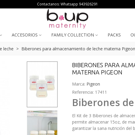
Contactanos: Whatsapp
943926291
ACCESORIOS
FAMILY COLLECTION
PACKS
O
e leche
>
Biberones para almacenamiento de leche materna Pigeo
BIBERONES PARA ALM
MATERNA PIGEON
Marca:
Pigeon
Referencia:
17411
Biberones de
El Kit de 3 Biberones de almac
permite almacenar 15oz, de man
garantizar la sana nutrición del