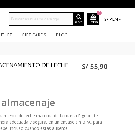
0
S/ PEN
Bolsa
Buscar
UTLET
GIFT CARDS
BLOG
n
ACENAMIENTO DE LECHE
S/ 55,90
 almacenaje
enamiento de leche materna de la marca Pigeon, te
era adecuada y segura, en un envase sin BPA, para
 bebé, incluso cuando estás ausente.