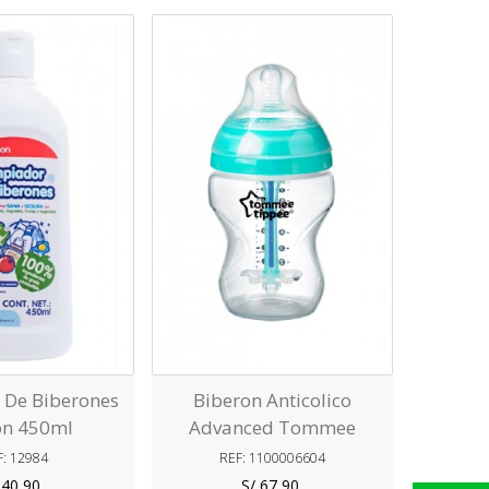
Love
Love
 De Biberones
Biberon Anticolico
Bib
on 450ml
Advanced Tommee
Anti
Tippee 260ml - 9oz
Tipp
F: 12984
REF: 1100006604
R
 40,90
S/ 67,90