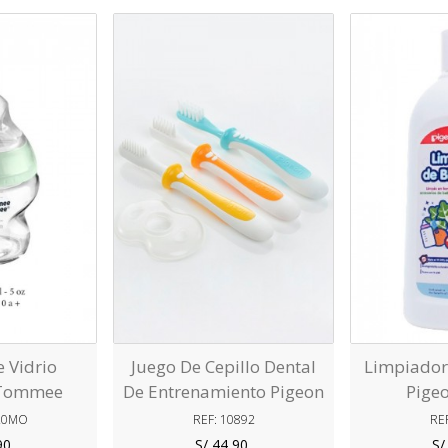
ve
Love
 Vidrio
Juego De Cepillo Dental
Limpiador
 Tommee
De Entrenamiento Pigeon
Pige
ml - 5oz
320MO
REF: 10892
RE
90
S/ 44,90
S/