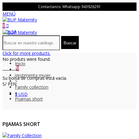
Contactanos: Whatsapp
943926291
MENÚ
0
BOLSA
Buscar
Click for more products.
No produts were found.
Inicio
Bolsa
0
>
Vestimenta mujer
Su bolsa de compras está vacía.
>
S/ PEN
Family collection
>
$ USD
Pijamas short
PIJAMAS SHORT