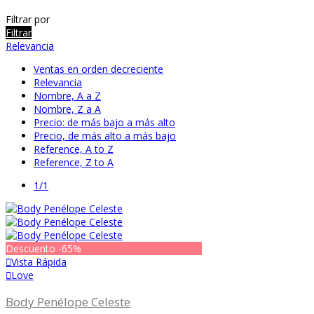
Filtrar por
Filtrar
Relevancia
Ventas en orden decreciente
Relevancia
Nombre, A a Z
Nombre, Z a A
Precio: de más bajo a más alto
Precio, de más alto a más bajo
Reference, A to Z
Reference, Z to A
1/1
Descuento
-65%
Vista Rápida
Love
Body Penélope Celeste