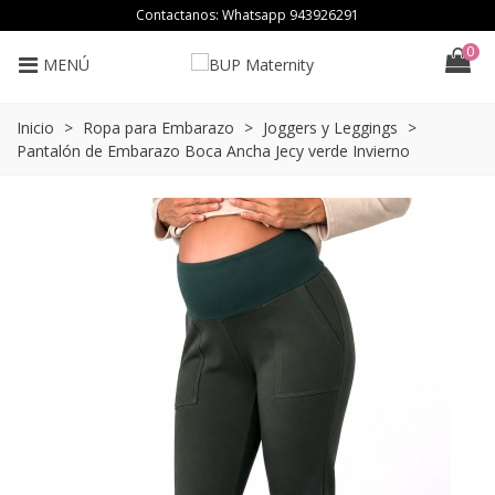
Contactanos: Whatsapp
943926291
0
MENÚ
Inicio
>
Ropa para Embarazo
>
Joggers y Leggings
>
Pantalón de Embarazo Boca Ancha Jecy verde Invierno