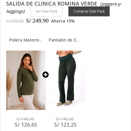
SALIDA DE CLINICA ROMINA VERDE
(joggers-y-
leggings)
Ver Este Pack
Comprar Este Pack
S/ 249,90
S/ 294,00
Ahorra 15%
Polera Maternidad y Lactancia Romina Verde
Pantalón de Embarazo Boca Ancha Jecy verde Invierno
S/ 149,00
S/ 145,00
S/ 126,65
S/ 123,25