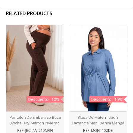
RELATED PRODUCTS
Descuento
-10%
Descuento
-15%
Pantalón De Embarazo Boca
Blusa De Maternidad Y
Ancha Jecy Marron Invierno
Lactancia Moni Denim Manga
Larga
REF: JEC-INV-210MRN
REF: MONI-102DE